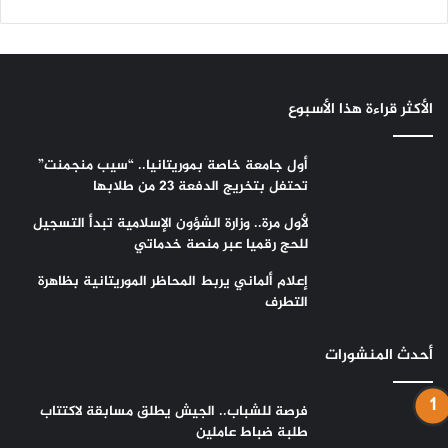
الأكثر قراءة هذا الأسبوع
أول جامعة خاصة بموريتانيا.. “سيب منجمنت”
تحتفل بتخريج الدفعة 23 من طلابها
لأول مرة.. وزارة الشؤون الإسلامية تبدأ التسجيل
للحج رقميا عبر منصة خدماتي
إعلام ألماني يربط المحاظر الموريتانية بظاهرة
التطرف
أحدث المنشورات
فرصة للشباب.. الجيش يطلق مسابقة لاكتتاب
طلبة ضباط عاملين