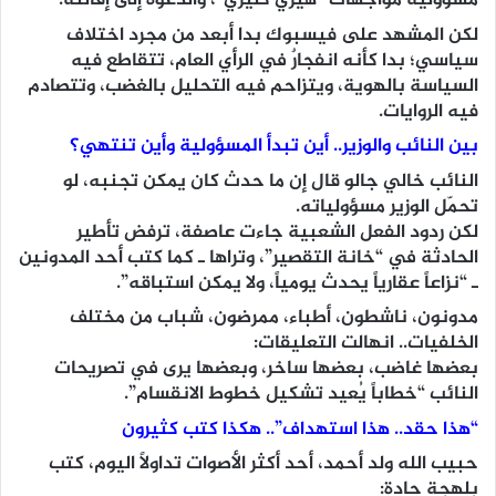
مسؤولية مواجهات “هيري كليري”، والدعوة إلى إقالته.
لكن المشهد على فيسبوك بدا أبعد من مجرد اختلاف
سياسي؛ بدا كأنه انفجارٌ في الرأي العام، تتقاطع فيه
السياسة بالهوية، ويتزاحم فيه التحليل بالغضب، وتتصادم
فيه الروايات.
بين النائب والوزير.. أين تبدأ المسؤولية وأين تنتهي؟
النائب خالي جالو قال إن ما حدث كان يمكن تجنبه، لو
تحمّل الوزير مسؤولياته.
لكن ردود الفعل الشعبية جاءت عاصفة، ترفض تأطير
الحادثة في “خانة التقصير”، وتراها ـ كما كتب أحد المدونين
ـ “نزاعاً عقارياً يحدث يومياً، ولا يمكن استباقه”.
مدونون، ناشطون، أطباء، ممرضون، شباب من مختلف
الخلفيات.. انهالت التعليقات:
بعضها غاضب، بعضها ساخر، وبعضها يرى في تصريحات
النائب “خطاباً يُعيد تشكيل خطوط الانقسام”.
“هذا حقد.. هذا استهداف”.. هكذا كتب كثيرون
حبيب الله ولد أحمد، أحد أكثر الأصوات تداولاً اليوم، كتب
بلهجة حادة: