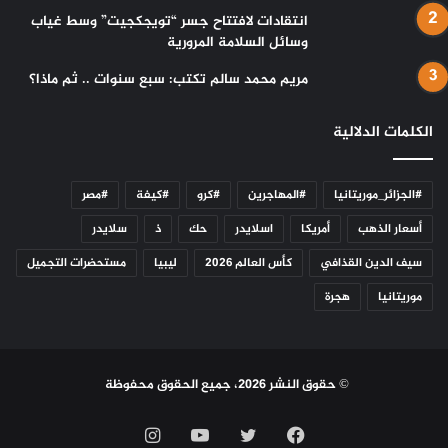
انتقادات لافتتاح جسر “تويجكجيت” وسط غياب
وسائل السلامة المرورية
مريم محمد سالم تكتب: سبع سنوات .. ثم ماذا؟
الكلمات الدلالية
#الجزائر_موريتانيا
#المهاجرين
#كرو
#كيفة
#مصر
أسعار الذهب
أمريكا
اسلايدر
حك
ذ
سلايدر
سيف الدين القذافي
كأس العالم 2026
ليبيا
مستحضرات التجميل
موريتانيا
هجرة
© حقوق النشر 2026، جميع الحقوق محفوظة
فيسبوك
تويتر
يوتيوب
انستقرام