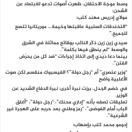
وسط موجة الاحتقان، ظهرت أصوات تدعو للابتعاد عن
الشحن:
مولاي إدريس مهند كتب:
“التخندقات السلبية عاقبتها وخيمة… موريتانيا تتسع
للجميع.”
سيدي زين زين ذكّر النائب بوقائع مماثلة في الشرق
والوسط “لم ينطق فيها بكلمة”.
بينما دعا دَيْدي إلى اتخاذ إجراءات “ضد كل من يحرّض
الفتن”.
“وزير عنصري” أم “رجل دولة”؟ الفيسبوك منقسم لكن صوت
الأغلبية واضح
في خضم الجدل، برزت نبرة أخرى: نبرة الدفاع الشديد عن
الوزير.
تعليقات تصفه بأنه “إداري محنك”، “رجل دولة”، “أغلق
الباب أمام الفوضى”، “رمز وطني بعد حربه على الهجرة غير
الشرعية”.
إدومو محمد كتب بإسهاب: