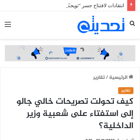
انتقادات لافتتاح جسر “تويجكجيت” وسط غياب وسائل السلامة المرورية
بحث
الق
عن
الرئيسية
/
تقارير
تقارير
كيف تحولت تصريحات خالي جالو
إلى استفتاء على شعبية وزير
الداخلية؟