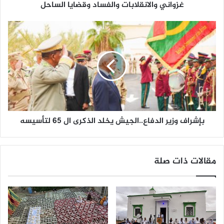
غزواني والانقلابات والفساد وقضايا الساحل
بإشراف وزير الدفاع..الجيش يخلد الذكرى ال 65 لتأسيسه
مقالات ذات صلة