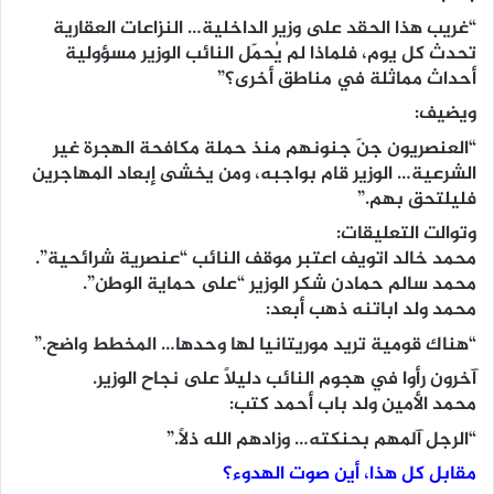
“غريب هذا الحقد على وزير الداخلية… النزاعات العقارية
تحدث كل يوم، فلماذا لم يُحمّل النائب الوزير مسؤولية
أحداث مماثلة في مناطق أخرى؟”
ويضيف:
“العنصريون جنّ جنونهم منذ حملة مكافحة الهجرة غير
الشرعية… الوزير قام بواجبه، ومن يخشى إبعاد المهاجرين
فليلتحق بهم.”
وتوالت التعليقات:
محمد خالد اتويف اعتبر موقف النائب “عنصرية شرائحية”.
محمد سالم حمادن شكر الوزير “على حماية الوطن”.
محمد ولد اباتنه ذهب أبعد:
“هناك قومية تريد موريتانيا لها وحدها… المخطط واضح.”
آخرون رأوا في هجوم النائب دليلاً على نجاح الوزير.
محمد الأمين ولد باب أحمد كتب:
“الرجل آلمهم بحنكته… وزادهم الله ذلاً.”
مقابل كل هذا، أين صوت الهدوء؟