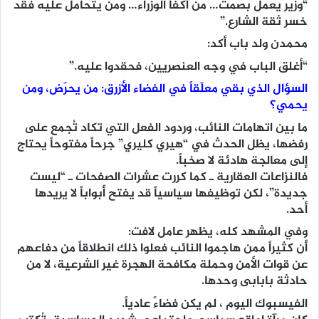
“وزير يعمل بصمت… من أكفأ الوزراء… ومن يتحامل عليه فقد
خسر ثقة الشارع.”
محمدن ولد باب أكد:
“أغلق الباب في وجه العنصريين، فحقدوا عليه.”
السؤال الذي بقي معلّقاً في الفضاء الأزرق: من يحرّض، ومن
يحمي؟
ما بين اتهامات النائب، وردود الفعل التي تكاد تُجمع على
رفضها، يظل الحدث في “هيري كليري” جرحاً مفتوحاً يحتاج
إلى معالجة هادئة لا صخباً.
فالنزاعات العقارية ـ كما كررت عشرات الصفحات ـ “ليست
جديدة”، لكن توظيفها سياسياً قد يفتح أبواباً لا يريدها
أحد.
وفي المشهد كله، يظهر عامل لافت:
أن كثيراً ممن هاجموا النائب فعلوا ذلك انطلاقاً من دفاعهم
عن قوات الأمن وحملة مكافحة الهجرة غير الشرعية، لا من
حادثة بابابى وحدها.
الفيسبوك اليوم ، لم يكن فضاءً عادياً.