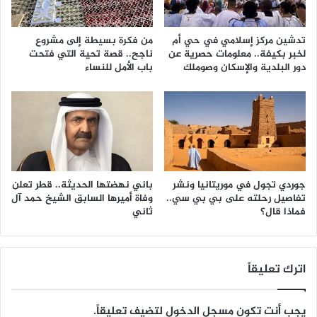
تدشين مركز إسلامي في حي أم
من فكرة بسيطة إلى مشروع
لخبر بكيفة.. معلومات حصرية عن
ناجح.. قصة تحية التي فتحت
دور البلدية والإسكان وصوملك
باب الأمل للنساء
جوردي تجول في موريتانيا ونشر
باني نهضتها الحديثة.. قطر تعلن
تفاصيل رحلته على بي بي سي..
وفاة أميرها السابق الشيخ حمد آل
فماذا قال؟
ثاني
اترك تعليقاً
يجب أنت تكون
مسجل الدخول
لتضيف تعليقاً.