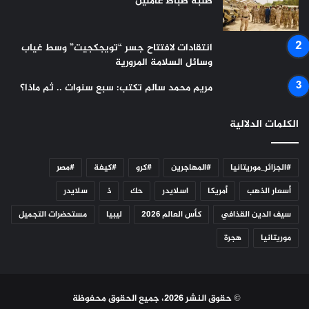
طلبة ضباط عاملين
انتقادات لافتتاح جسر “تويجكجيت” وسط غياب
وسائل السلامة المرورية
مريم محمد سالم تكتب: سبع سنوات .. ثم ماذا؟
الكلمات الدلالية
#الجزائر_موريتانيا
#المهاجرين
#كرو
#كيفة
#مصر
أسعار الذهب
أمريكا
اسلايدر
حك
ذ
سلايدر
سيف الدين القذافي
كأس العالم 2026
ليبيا
مستحضرات التجميل
موريتانيا
هجرة
© حقوق النشر 2026، جميع الحقوق محفوظة