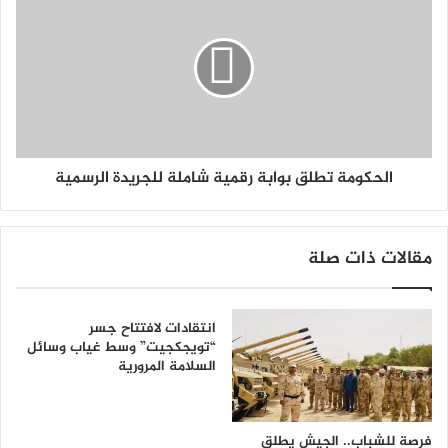
الحكومة تطلق بوابة رقمية شاملة للجريدة الرسمية
مقالات ذات صلة
انتقادات لافتتاح جسر
“تويجكجيت” وسط غياب وسائل
السلامة المرورية
فرصة للشباب.. الجيش يطلق