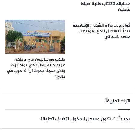
مسابقة لاكتتاب طلبة ضباط
عاملين
لأول مرة.. وزارة الشؤون الإسلامية
تبدأ التسجيل للحج رقميا عبر
منصة خدماتي
طلاب موريتانيون في باماكو:
عميد كلية الطب في نواكشوط
رفض دمجنا بحجة أن “لا حرب في
مالي”
اترك تعليقاً
يجب أنت تكون
مسجل الدخول
لتضيف تعليقاً.