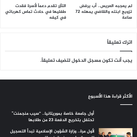
لم يعجبه العريس.. أب يرفض
التآزر تقدم دعماً لأسرة فقدت
تزويج ابنته والقاضي يمهله 72
طفليها في حادث تماس كهربائي
ساعة
في كيفه
اترك تعليقاً
يجب أنت تكون
مسجل الدخول
لتضيف تعليقاً.
الأكثر قراءة هذا الأسبوع
أول جامعة خاصة بموريتانيا.. “سيب منجمنت”
تحتفل بتخريج الدفعة 23 من طلابها
لأول مرة.. وزارة الشؤون الإسلامية تبدأ التسجيل