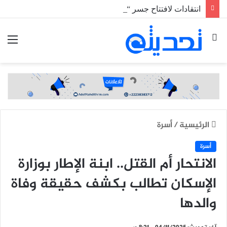
انتقادات لافتتاح جسر “تويجكجيت” وسط غياب وسائل السلامة المرورية
بحث
الق
عن
الرئيسية
/
أسرة
أسرة
الانتحار أم القتل.. ابنة الإطار بوزارة
الإسكان تطالب بكشف حقيقة وفاة
والدها