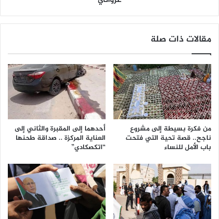
غزواني
مقالات ذات صلة
من فكرة بسيطة إلى مشروع
أحدهما إلى المقبرة والثاني إلى
ناجح.. قصة تحية التي فتحت
العناية المركزة .. صداقة طحنها
باب الأمل للنساء
“اتكصكادي”