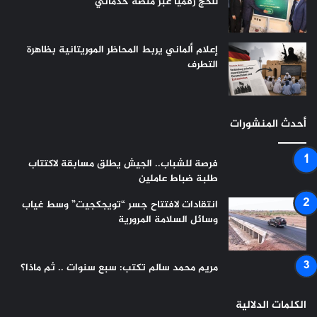
للحج رقميا عبر منصة خدماتي
إعلام ألماني يربط المحاظر الموريتانية بظاهرة
التطرف
أحدث المنشورات
فرصة للشباب.. الجيش يطلق مسابقة لاكتتاب
طلبة ضباط عاملين
انتقادات لافتتاح جسر “تويجكجيت” وسط غياب
وسائل السلامة المرورية
مريم محمد سالم تكتب: سبع سنوات .. ثم ماذا؟
الكلمات الدلالية