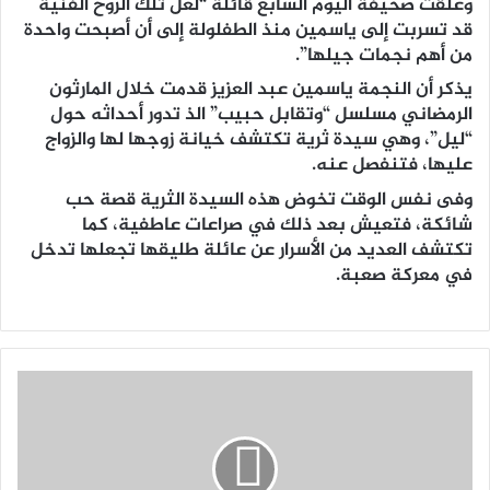
وعلقت صحيفة اليوم السابع قائلة “لعل تلك الروح الفنية
قد تسربت إلى ياسمين منذ الطفلولة إلى أن أصبحت واحدة
من أهم نجمات جيلها”.
يذكر أن النجمة ياسمين عبد العزيز قدمت خلال المارثون
الرمضاني مسلسل “وتقابل حبيب” الذ تدور أحداثه حول
“ليل”، وهي سيدة ثرية تكتشف خيانة زوجها لها والزواج
عليها، فتنفصل عنه.
وفى نفس الوقت تخوض هذه السيدة الثرية قصة حب
شائكة، فتعيش بعد ذلك في صراعات عاطفية، كما
تكتشف العديد من الأسرار عن عائلة طليقها تجعلها تدخل
في معركة صعبة.