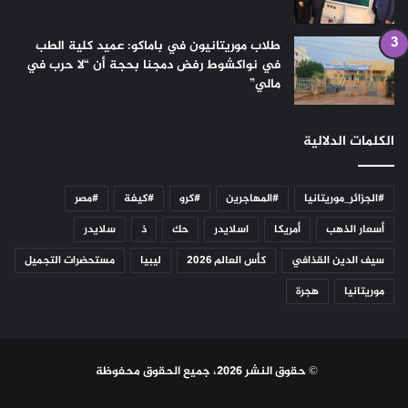
طلاب موريتانيون في باماكو: عميد كلية الطب
في نواكشوط رفض دمجنا بحجة أن “لا حرب في
مالي”
الكلمات الدلالية
#الجزائر_موريتانيا
#المهاجرين
#كرو
#كيفة
#مصر
أسعار الذهب
أمريكا
اسلايدر
حك
ذ
سلايدر
سيف الدين القذافي
كأس العالم 2026
ليبيا
مستحضرات التجميل
موريتانيا
هجرة
© حقوق النشر 2026، جميع الحقوق محفوظة