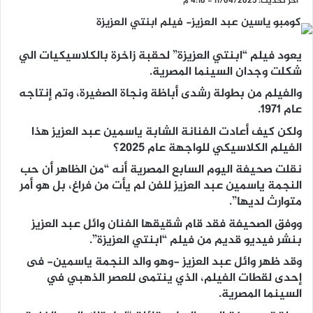
آخر تحديث: 11/04/2025 - 4:10 م
يعود فيلم “ابنتي العزيزة” لحقبة زاخرة بالكلاسيكيات الي
شكلت وجدان السينما المصرية.
والفيلم من بطولة رشدى أباظة ونجاة الصغيرة، وتم إنتاجه
عام 1971.
ولكن كيف أعادت الفنانة الشابة ياسمين عبد العزيز هذا
الفيلم الكلاسيكي للواجهة عام 2025؟
نقلت صحيفة اليوم السابع المصرية أنه “من الظاهر أن حب
النجمة ياسمين عبد العزيز للفن لم يأت من فراغ، بل هو أمر
متوارث لديها”.
ووفق الصحيفة فقد قام شقيقها الفنان وائل عبد العزيز
بنشر فيديو قديم من فيلم “ابنتي العزيزة”.
وقد ظهر وائل عبد العزيز -وهو والد النجمة ياسمين- فى
إحدى لقطات الفيلم، الذي ينتمى للعصر الذهبي في
السينما المصرية.