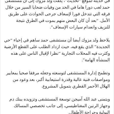
في حديثه لموقع “تحديث”، يلفت ولد مزوك إلى أن مستشفى
حمد لعب دورا هاما في الحد من وفيات ضحايا السير من خلال
فرقه التي تتدخل فورا لإسعاف جرحى الحوادث على طريق
الأمل. “بعد أن كان البعض منهم يموت في الطرق نتيجة
للنزيف وانعدام سيارات الإسعاف”.
يلاحظ ولد مزوك أيضا أن مستشفى حمد ساهم في إحياء “حي
الجديدة” الذي يقع فيه، حيث ازداد الطلب على القطع الأرضية
وكثرت فيه المحلات التجارية “نظرا لإقبال الناس على هذه
المنشأة الهامة”.
وتطمح إدارة المستشفى لتوسعته وجعله مرفقا صحيا بمعايير
ومواصفات فنية عالية وقدرة استيعابية أكبر، بعد وعود من
الهلال الأحمر القطري بتمويل المشروع.
ويتمنى عبد الله آميجن توسعة المستشفى وتزويده ببنك دم
وجهاز الرنين المغناطيسي، إلى جانب تخصصي المسالك
البولية وجراحة الأطفال.