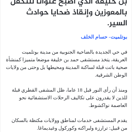
بن خليفة الذي أصبح عنوانا للتكفل
بالمعوزين وإنقاذ ضحايا حوادث
السير.
بوتلميت- حسام الخلف
في حي الجديدة بالضاحية الجنوبية من مدينة بوتلميت
العريقة، يتخذ مستشفى حمد بن خليفة موضعا متميزا كمنشأة
صحية باتت قبلة لساكنة المدينة ومحيطها بل وحتى من ولايات
الوطن الشرقية.
ومنذ أن رأى النور قبل 18 عاما، ظل المشفى القطري قبلة
للذين لا يقدرون على تكاليف الرحلات الاستشفائية نحو
العاصمة نواكشوط.
يقدم المستشفى خدمات لمناطق وولايات مكتظة بالسكان
من قبيل: ترارزة ولبراكنه وكوركول وغيديماغا.