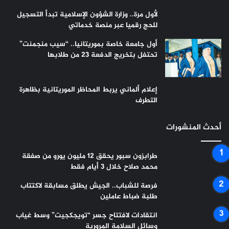
لأول مرة.. وزارة الشؤون الإسلامية تبدأ التسجيل
للحج رقميا عبر منصة خدماتي
أول جامعة خاصة بموريتانيا.. “سيب منجمنت”
تحتفل بتخريج الدفعة 23 من طلابها
إعلام ألماني يربط المحاظر الموريتانية بظاهرة
التطرف
أحدث المنشورات
طرابزون سبور يحقق 12 مليون يورو من صفقة
محمد صلاح خلال 3 أيام فقط
فرصة للشباب.. الجيش يطلق مسابقة لاكتتاب
طلبة ضباط عاملين
انتقادات لافتتاح جسر “تويجكجيت” وسط غياب
وسائل السلامة المرورية